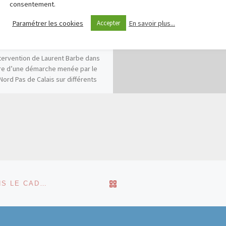
ravail en réseau auprès
consentement.
adolescents
Paramétrer les cookies
En savoir plus...
Accepter
mplexes »
tervention de Laurent Barbe dans
re d’une démarche menée par le
Nord Pas de Calais sur différents
 CREAI […]
RETOUR À LA LISTE DES
LES RELATIONS FAMILLES / PROFESSIONNELS DANS LE CADRE INSTITUTIONNEL DE LA PROTECTION DE L’ENFANCE : ÉVOLUTIONS ET PERSPECTIVES