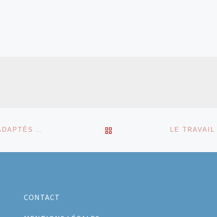
RETOUR À LA LISTE DES
DROITS DE L’ENFANT ET LES SERVICES SOCIAUX ADAPTÉS AUX ENFANTS ET AUX FAMILLES
CONTACT