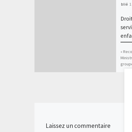
Publié
1
Droit
serv
enfa
« Rec
Minist
groupe
Berlio
Laissez un commentaire