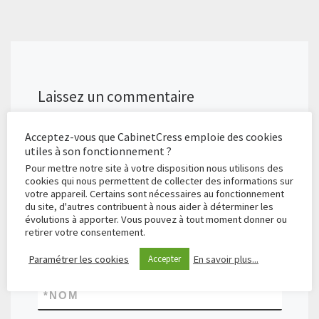
Laissez un commentaire
Votre adresse e-mail ne sera pas publiée.
Les champs
Acceptez-vous que CabinetCress emploie des cookies
obligatoires sont indiqués avec
*
utiles à son fonctionnement ?
Pour mettre notre site à votre disposition nous utilisons des
cookies qui nous permettent de collecter des informations sur
*
COMMENTAIRE
votre appareil. Certains sont nécessaires au fonctionnement
du site, d'autres contribuent à nous aider à déterminer les
évolutions à apporter. Vous pouvez à tout moment donner ou
retirer votre consentement.
Paramétrer les cookies
En savoir plus...
Accepter
*
NOM