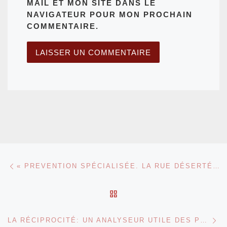
MAIL ET MON SITE DANS LE
NAVIGATEUR POUR MON PROCHAIN
COMMENTAIRE.
Parcourir les articles
Article précédent
« PREVENTION SPÉCIALISÉE. LA RUE DÉSERTÉE »
RETOUR À LA LISTE DES
Ar
LA RÉCIPROCITÉ: UN ANALYSEUR UTILE DES PRATIQUES SOCIALES