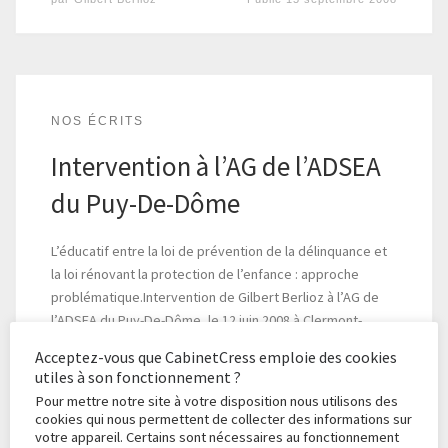
NOS ÉCRITS
Intervention à l’AG de l’ADSEA
du Puy-De-Dôme
L’éducatif entre la loi de prévention de la délinquance et
la loi rénovant la protection de l’enfance : approche
problématique.Intervention de Gilbert Berlioz à l’AG de
l’ADSEA du Puy-De-Dôme, le 12 juin 2008 à Clermont-
Ferrand.
Acceptez-vous que CabinetCress emploie des cookies
utiles à son fonctionnement ?
Pour mettre notre site à votre disposition nous utilisons des
par
Gilbert Berlioz
Publié
12 juin 2008
cookies qui nous permettent de collecter des informations sur
votre appareil. Certains sont nécessaires au fonctionnement