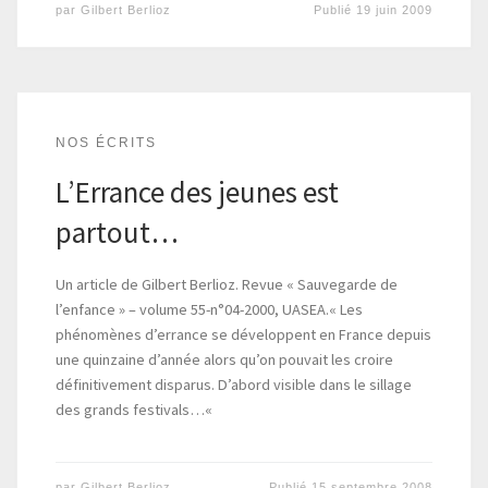
par
Gilbert Berlioz
Publié
19 juin 2009
NOS ÉCRITS
L’Errance des jeunes est
partout…
Un article de Gilbert Berlioz. Revue « Sauvegarde de
l’enfance » – volume 55-n°04-2000, UASEA.« Les
phénomènes d’errance se développent en France depuis
une quinzaine d’année alors qu’on pouvait les croire
définitivement disparus. D’abord visible dans le sillage
des grands festivals…«
par
Gilbert Berlioz
Publié
15 septembre 2008