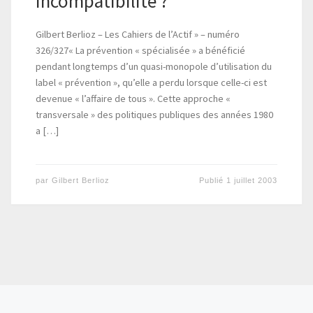
incompatibilité ?
Gilbert Berlioz – Les Cahiers de l’Actif » – numéro
326/327« La prévention « spécialisée » a bénéficié
pendant longtemps d’un quasi-monopole d’utilisation du
label « prévention », qu’elle a perdu lorsque celle-ci est
devenue « l’affaire de tous ». Cette approche «
transversale » des politiques publiques des années 1980
a […]
par
Gilbert Berlioz
Publié
1 juillet 2003
Posts navigation