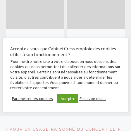
Publié
11 mai 2020
Publié
28 février 2022
Pu
Acceptez-vous que CabinetCress emploie des cookies
Articulations : une
« Paroles d’enfants »: une
utiles à son fonctionnement ?
nouvelle revue
démarche d’expression
Pour mettre notre site à votre disposition nous utilisons des
sur la pandémie
cookies qui nous permettent de collecter des informations sur
votre appareil. Certains sont nécessaires au fonctionnement
du site, d'autres contribuent à nous aider à déterminer les
évolutions à apporter. Vous pouvez à tout moment donner ou
retirer votre consentement.
Paramétrer les cookies
En savoir plus...
Accepter
Parcourir les articles
Article précédent
POUR UN USAGE RAISONNÉ DU CONCEPT DE PRÉVENTION