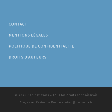
CONTACT
MENTIONS LÉGALES
POLITIQUE DE CONFIDENTIALITÉ
DROITS D'AUTEURS
© 2026
Cabinet Cress
–
Tous les droits sont réservés
Conçu avec
Customizr Pro par contact@durbanna.fr