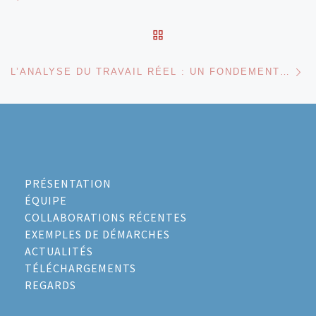
RETOUR À LA LISTE DES
Ar
L’ANALYSE DU TRAVAIL RÉEL : UN FONDEMENT SOUVENT IGNORÉ
PRÉSENTATION
ÉQUIPE
COLLABORATIONS RÉCENTES
EXEMPLES DE DÉMARCHES
ACTUALITÉS
TÉLÉCHARGEMENTS
REGARDS